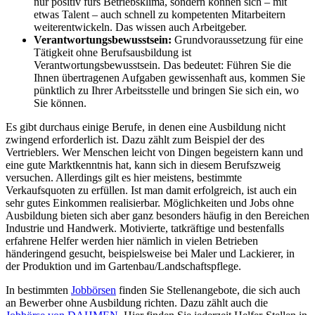
nur positiv fürs Betriebsklima, sondern können sich – mit
etwas Talent – auch schnell zu kompetenten Mitarbeitern
weiterentwickeln. Das wissen auch Arbeitgeber.
Verantwortungsbewusstsein:
Grundvoraussetzung für eine
Tätigkeit ohne Berufsausbildung ist
Verantwortungsbewusstsein. Das bedeutet: Führen Sie die
Ihnen übertragenen Aufgaben gewissenhaft aus, kommen Sie
pünktlich zu Ihrer Arbeitsstelle und bringen Sie sich ein, wo
Sie können.
Es gibt durchaus einige Berufe, in denen eine Ausbildung nicht
zwingend erforderlich ist. Dazu zählt zum Beispiel der des
Vertrieblers. Wer Menschen leicht von Dingen begeistern kann und
eine gute Marktkenntnis hat, kann sich in diesem Berufszweig
versuchen. Allerdings gilt es hier meistens, bestimmte
Verkaufsquoten zu erfüllen. Ist man damit erfolgreich, ist auch ein
sehr gutes Einkommen realisierbar. Möglichkeiten und Jobs ohne
Ausbildung bieten sich aber ganz besonders häufig in den Bereichen
Industrie und Handwerk. Motivierte, tatkräftige und bestenfalls
erfahrene Helfer werden hier nämlich in vielen Betrieben
händeringend gesucht, beispielsweise bei Maler und Lackierer, in
der Produktion und im Gartenbau/Landschaftspflege.
In bestimmten
Jobbörsen
finden Sie Stellenangebote, die sich auch
an Bewerber ohne Ausbildung richten. Dazu zählt auch die