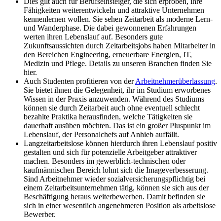
Dies gilt auch für Berufseinsteiger, die sich erproben, ihre
Fähigkeiten weiterentwickeln und attraktive Unternehmen
kennenlernen wollen. Sie sehen Zeitarbeit als moderne Lern-
und Wanderphase. Die dabei gewonnenen Erfahrungen
werten ihren Lebenslauf auf. Besonders gute
Zukunftsaussichten durch Zeitarbeitsjobs haben Mitarbeiter in
den Bereichen Engineering, erneuerbare Energien, IT,
Medizin und Pflege. Details zu unseren Branchen finden Sie
hier.
Auch Studenten profitieren von der
Arbeitnehmerüberlassung
.
Sie bietet ihnen die Gelegenheit, ihr im Studium erworbenes
Wissen in der Praxis anzuwenden. Während des Studiums
können sie durch Zeitarbeit auch ohne eventuell schlecht
bezahlte Praktika herausfinden, welche Tätigkeiten sie
dauerhaft ausüben möchten. Das ist ein großer Pluspunkt im
Lebenslauf, der Personalchefs auf Anhieb auffällt.
Langzeitarbeitslose können hierdurch ihren Lebenslauf positiv
gestalten und sich für potenzielle Arbeitgeber attraktiver
machen. Besonders im gewerblich-technischen oder
kaufmännischen Bereich lohnt sich die Imageverbesserung.
Sind Arbeitnehmer wieder sozialversicherungspflichtig bei
einem Zeitarbeitsunternehmen tätig, können sie sich aus der
Beschäftigung heraus weiterbewerben. Damit befinden sie
sich in einer wesentlich angenehmeren Position als arbeitslose
Bewerber.