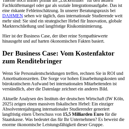
Talente noch immer primär als „Lückenfüller“ für den akuten
Fachkräftemangel oder gar als soziale Integrationsaufgabe. Das ist
eine riskante Fehleinschätzung. In unserer Beratungspraxis bei
DAHMEN
sehen wir täglich, dass internationale Studierende weit
mehr sind: Sie sind ein strategischer Hebel für Innovation, globale
Markterschließung und langfristige Risikominimierung.
Hier ist der Business Case, der über reine Sympathiewerte
hinausgeht und auf harten ökonomischen Fakten basiert.
Der Business Case: Vom Kostenfaktor
zum Renditebringer
Wenn Sie Personalentscheidungen treffen, rechnen Sie in ROI und
Amortisationszeiten. Die Sorge vor hohen Einarbeitungskosten und
bürokratischem Aufwand bei internationalen Mitarbeitenden ist
verständlich, aber die Datenlage zeichnet ein anderes Bild.
Aktuelle Analysen des Instituts der deutschen Wirtschaft (IW Köln,
2025) zeigen einen massiven fiskalischen Hebel: Ein einziger
Absolventenjahrgang internationaler Studierender generiert
langfristig einen Überschuss von
15,5 Milliarden Euro
für die
Staatskasse. Was bedeutet das für Ihr Unternehmen? Es beweist die
enorme ökonomische Leistungsfähigkeit dieser Gruppe.