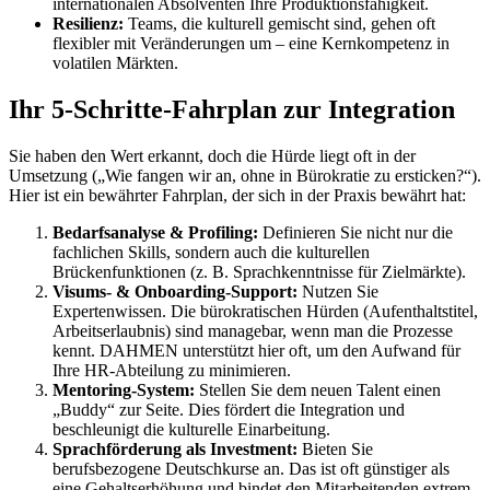
internationalen Absolventen Ihre Produktionsfähigkeit.
Resilienz:
Teams, die kulturell gemischt sind, gehen oft
flexibler mit Veränderungen um – eine Kernkompetenz in
volatilen Märkten.
Ihr 5-Schritte-Fahrplan zur Integration
Sie haben den Wert erkannt, doch die Hürde liegt oft in der
Umsetzung („Wie fangen wir an, ohne in Bürokratie zu ersticken?“).
Hier ist ein bewährter Fahrplan, der sich in der Praxis bewährt hat:
Bedarfsanalyse & Profiling:
Definieren Sie nicht nur die
fachlichen Skills, sondern auch die kulturellen
Brückenfunktionen (z. B. Sprachkenntnisse für Zielmärkte).
Visums- & Onboarding-Support:
Nutzen Sie
Expertenwissen. Die bürokratischen Hürden (Aufenthaltstitel,
Arbeitserlaubnis) sind managebar, wenn man die Prozesse
kennt. DAHMEN unterstützt hier oft, um den Aufwand für
Ihre HR-Abteilung zu minimieren.
Mentoring-System:
Stellen Sie dem neuen Talent einen
„Buddy“ zur Seite. Dies fördert die Integration und
beschleunigt die kulturelle Einarbeitung.
Sprachförderung als Investment:
Bieten Sie
berufsbezogene Deutschkurse an. Das ist oft günstiger als
eine Gehaltserhöhung und bindet den Mitarbeitenden extrem