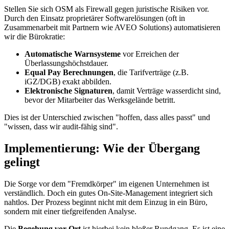
Stellen Sie sich OSM als Firewall gegen juristische Risiken vor.
Durch den Einsatz proprietärer Softwarelösungen (oft in
Zusammenarbeit mit Partnern wie AVEO Solutions) automatisieren
wir die Bürokratie:
Automatische Warnsysteme
vor Erreichen der
Überlassungshöchstdauer.
Equal Pay Berechnungen
, die Tarifverträge (z.B.
iGZ/DGB) exakt abbilden.
Elektronische Signaturen
, damit Verträge wasserdicht sind,
bevor der Mitarbeiter das Werksgelände betritt.
Dies ist der Unterschied zwischen "hoffen, dass alles passt" und
"wissen, dass wir audit-fähig sind".
Implementierung: Wie der Übergang
gelingt
Die Sorge vor dem "Fremdkörper" im eigenen Unternehmen ist
verständlich. Doch ein gutes On-Site-Management integriert sich
nahtlos. Der Prozess beginnt nicht mit dem Einzug in ein Büro,
sondern mit einer tiefgreifenden Analyse.
Die
Begehung vor Ort
ist hierbei kein bloßer Rundgang. Es ist eine