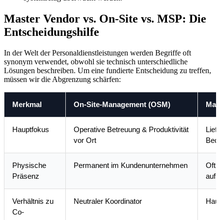
Master Vendor vs. On-Site vs. MSP: Die
Entscheidungshilfe
In der Welt der Personaldienstleistungen werden Begriffe oft
synonym verwendet, obwohl sie technisch unterschiedliche
Lösungen beschreiben. Um eine fundierte Entscheidung zu treffen,
müssen wir die Abgrenzung schärfen:
Merkmal
On-Site-Management (OSM)
Mas
Hauptfokus
Operative Betreuung & Produktivität
Lief
vor Ort
Bed
Physische
Permanent im Kundenunternehmen
Oft 
Präsenz
auf 
Verhältnis zu
Neutraler Koordinator
Haup
Co-