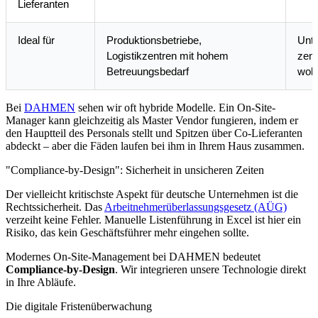
Lieferanten
Ideal für
Produktionsbetriebe,
Unte
Logistikzentren mit hohem
zent
Betreuungsbedarf
woll
Bei
DAHMEN
sehen wir oft hybride Modelle. Ein On-Site-
Manager kann gleichzeitig als Master Vendor fungieren, indem er
den Hauptteil des Personals stellt und Spitzen über Co-Lieferanten
abdeckt – aber die Fäden laufen bei ihm in Ihrem Haus zusammen.
"Compliance-by-Design": Sicherheit in unsicheren Zeiten
Der vielleicht kritischste Aspekt für deutsche Unternehmen ist die
Rechtssicherheit. Das
Arbeitnehmerüberlassungsgesetz (AÜG)
verzeiht keine Fehler. Manuelle Listenführung in Excel ist hier ein
Risiko, das kein Geschäftsführer mehr eingehen sollte.
Modernes On-Site-Management bei DAHMEN bedeutet
Compliance-by-Design
. Wir integrieren unsere Technologie direkt
in Ihre Abläufe.
Die digitale Fristenüberwachung