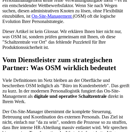
Personalmanagement keine reine Verwaltungsaufgabe mehr – es ist
ein entscheidender Wettbewerbsfaktor. Wenn Sie nach Wegen
suchen, diesen administrativen Knoten zu lösen, ohne Flexibilität
einzubüßen, ist
On-Site-Management
(OSM) oft die logische
Evolution Ihrer Personalstrategie.
Dieser Artikel ist kein Glossar. Wir erklären Ihnen hier nicht nur,
was
OSM ist, sondern prüfen gemeinsam mit Ihnen, ob diese
"Schaltzentrale vor Ort" das fehlende Puzzleteil für Ihre
Produktionssicherheit ist.
Vom Dienstleister zum strategischen
Partner: Was OSM wirklich bedeutet
Viele Definitionen im Netz bleiben an der Oberfläche und
beschreiben OSM lediglich als "Büro im Kundenbetrieb". Das greift
zu kurz. In der modernen Personallogistik fungiert das On-Site-
Management als
digitale und operative Schaltzentrale
direkt in
Ihrem Werk.
Der On-Site-Manager übernimmt die komplette Steuerung,
Betreuung und Koordination des externen Personals. Das Ziel ist
nicht, einfach nur "da zu sein", sondern die Prozesse so zu straffen,
dass Ihre interne HR-Abteilung massiv entlastet wird. Wir sprechen