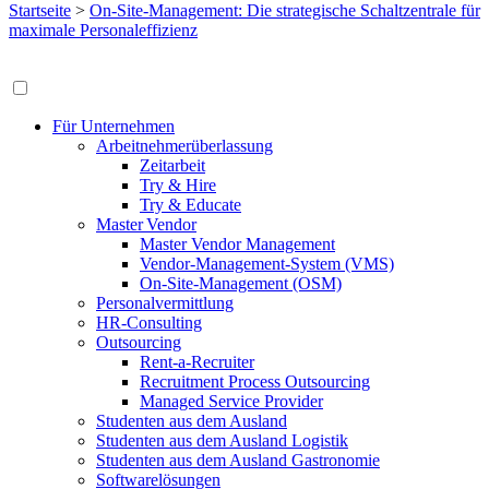
Startseite
>
On-Site-Management: Die strategische Schaltzentrale für
maximale Personaleffizienz
Für Unternehmen
Arbeitnehmerüberlassung
Zeitarbeit
Try & Hire
Try & Educate
Master Vendor
Master Vendor Management
Vendor-Management-System (VMS)
On-Site-Management (OSM)
Personalvermittlung
HR-Consulting
Outsourcing
Rent-a-Recruiter
Recruitment Process Outsourcing
Managed Service Provider
Studenten aus dem Ausland
Studenten aus dem Ausland Logistik
Studenten aus dem Ausland Gastronomie
Softwarelösungen