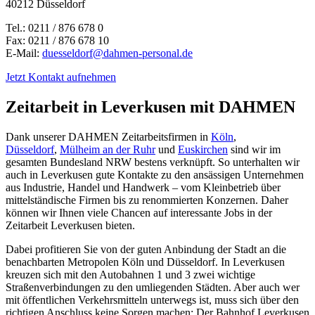
40212 Düsseldorf
Tel.: 0211 / 876 678 0
Fax: 0211 / 876 678 10
E-Mail:
duesseldorf@dahmen-personal.de
Jetzt Kontakt aufnehmen
Zeitarbeit in Leverkusen mit DAHMEN
Dank unserer DAHMEN Zeitarbeitsfirmen in
Köln
,
Düsseldorf
,
Mülheim an der Ruhr
und
Euskirchen
sind wir im
gesamten Bundesland NRW bestens verknüpft. So unterhalten wir
auch in Leverkusen gute Kontakte zu den ansässigen Unternehmen
aus Industrie, Handel und Handwerk – vom Kleinbetrieb über
mittelständische Firmen bis zu renommierten Konzernen. Daher
können wir Ihnen viele Chancen auf interessante Jobs in der
Zeitarbeit Leverkusen bieten.
Dabei profitieren Sie von der guten Anbindung der Stadt an die
benachbarten Metropolen Köln und Düsseldorf. In Leverkusen
kreuzen sich mit den Autobahnen 1 und 3 zwei wichtige
Straßenverbindungen zu den umliegenden Städten. Aber auch wer
mit öffentlichen Verkehrsmitteln unterwegs ist, muss sich über den
richtigen Anschluss keine Sorgen machen: Der Bahnhof Leverkusen